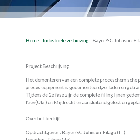
Home
-
Industriële verhuizing
-
Bayer/SC Johnson-Fil
Project Beschrijving
Het demonteren van een complete proceschemische plan
proces equipment is gedemonteerd,verladen en getran
Tijdens de 2e fase zijn de complete filling lijnen ge
Kiev(Ukr) en Mijdrecht en aansluitend gelost en gepla
Over het bedrijf
Opdrachtgever : Bayer/SC Johnson-Filago (IT)
Locatie’s : Filago (ita)