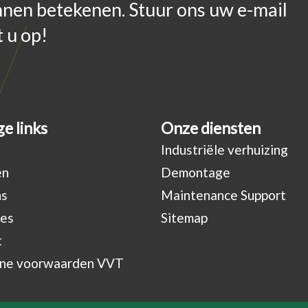
nnen betekenen. Stuur ons uw e-mail
 u op!
e links
Onze diensten
Industriële verhuizing
en
Demontage
ns
Maintenance Support
res
Sitemap
t
ne voorwaarden VVT