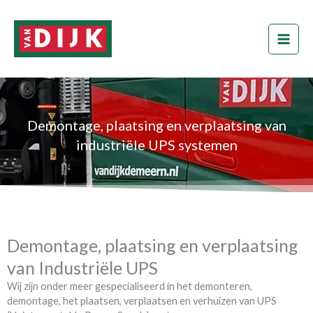
Ga
naar
de
inhoud
Demontage, plaatsing en verplaatsing van
industriële UPS systemen
Demontage, plaatsing en verplaatsing
van Industriële UPS
Wij zijn onder meer gespecialiseerd in het demonteren,
demontage, het plaatsen, verplaatsen en verhuizen van UPS