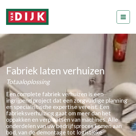
Ga
naar
de
inhoud
Fabriek laten verhuizen
Totaaloplossing
Een complete fabriek verhuizen is een
ingrijpend project dat een zorgvuldige planning
en specialistische expertise vereist. Een
fabrieksverhuizing gaat om meer dan het
oppakken en verplaatsen van machines. Alle
onderdelen van uw bedrijfsproces komen aan
bod, van de demontage tot logistieke