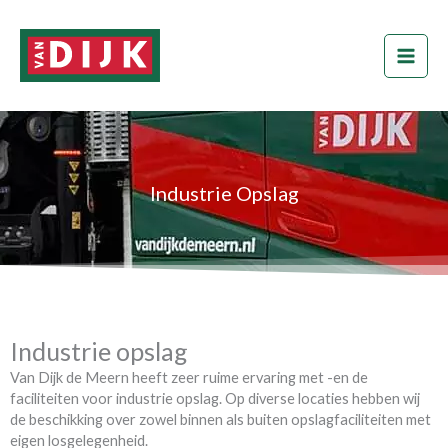
Ga
naar
de
inhoud
Industrie Opslag
Industrie opslag
Van Dijk de Meern heeft zeer ruime ervaring met -en de
faciliteiten voor industrie opslag. Op diverse locaties hebben wij
de beschikking over zowel binnen als buiten opslagfaciliteiten met
eigen losgelegenheid.