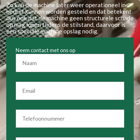
Zo kan de machine later weer operationeel in
bedrijf kunnen worden gesteld en dat betekent
dus ook dat de machine geen structurele schade
op mag lopen tijdens de stilstand, daarvoor is
een speciale machine opslag nodig.
Neem contact met ons op
N
a
a
m
E
m
a
i
l
T
e
l
e
f