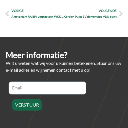
Prev
Ne
VORIGE
VOLGENDE
Amsterdam RAI BV verplaatsen WKK installatie
Corbion Purac BV demontage VDU plant
Meer informatie?
Wilt u weten wat wij voor u kunnen betekenen. Stuur ons uw
e-mail adres en wij nemen contact met u op!
Email
VERSTUUR