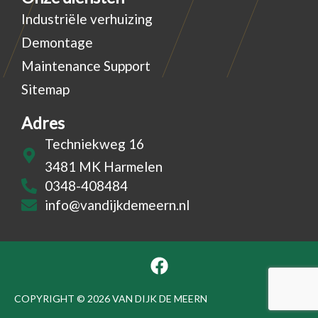
Industriële verhuizing
Demontage
Maintenance Support
Sitemap
Adres
Techniekweg 16
3481 MK Harmelen
0348-408484
info@vandijkdemeern.nl
F
a
c
COPYRIGHT © 2026 VAN DIJK DE MEERN
e