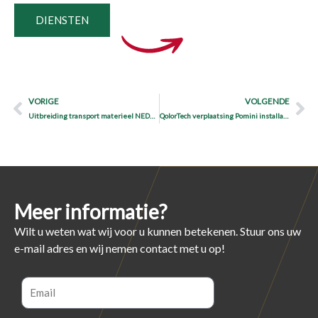
DIENSTEN
Prev
Ne
VORIGE
VOLGENDE
Uitbreiding transport materieel NEDMOVE
QolorTech verplaatsing Pomini installatie van Koln naar Vaassen
Meer informatie?
Wilt u weten wat wij voor u kunnen betekenen. Stuur ons uw
e-mail adres en wij nemen contact met u op!
Email