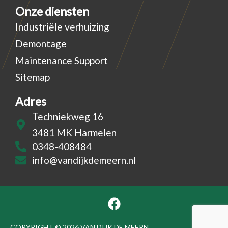
Onze diensten
Industriële verhuizing
Demontage
Maintenance Support
Sitemap
Adres
Techniekweg 16
3481 MK Harmelen
0348-408484
info@vandijkdemeern.nl
F
a
c
COPYRIGHT © 2026 VAN DIJK DE MEERN