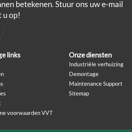
nnen betekenen. Stuur ons uw e-mail
 u op!
e links
Onze diensten
Industriële verhuizing
en
Demontage
ns
Maintenance Support
res
Sitemap
t
ne voorwaarden VVT